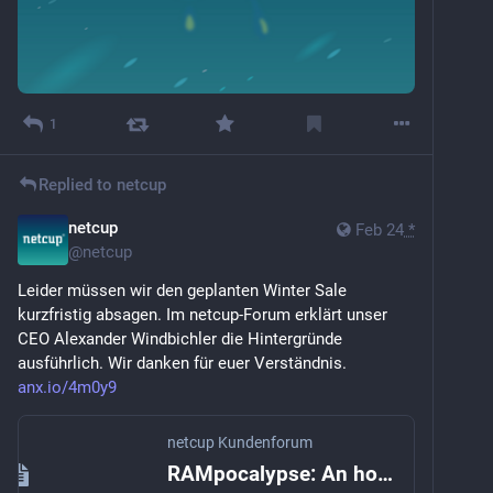
1
Replied to
netcup
netcup
Feb 24
*
@
netcup
Leider müssen wir den geplanten Winter Sale 
kurzfristig absagen. Im netcup-Forum erklärt unser 
CEO Alexander Windbichler die Hintergründe 
ausführlich. Wir danken für euer Verständnis. 
anx.io/4m0y9
netcup Kundenforum
RAMpocalypse: An honest update on the hardware situation - netcup Kundenforum