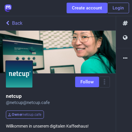
Create account
Login
Back
Follow
netcup
@
netcup@netcup.cafe
Owner
netcup.cafe
Willkommen in unserem digitalen Kaffeehaus!