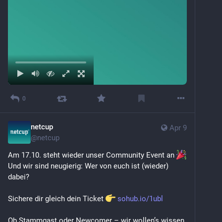
0
netcup
Apr 9
@
netcup
Am 17.10. steht wieder unser Community Event an 
Und wir sind neugierig: Wer von euch ist (wieder) 
dabei?
Sichere dir gleich dein Ticket 
sohub.io/1ubl
Ob Stammgast oder Newcomer – wir wollen’s wissen 