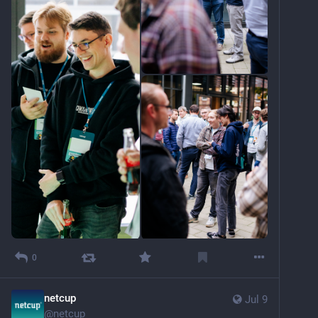
0
netcup
Jul 9
@
netcup