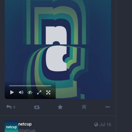
0
netcup
Jul 16
@
netcup